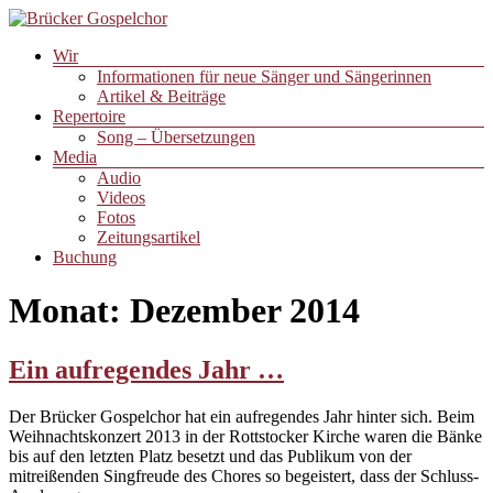
Zum
Inhalt
Menü
Wir
springen
Brücker
Informationen für neue Sänger und Sängerinnen
Gospelchor
Artikel & Beiträge
Repertoire
Song – Übersetzungen
Media
Audio
Videos
Fotos
Zeitungsartikel
Buchung
Monat:
Dezember 2014
Ein aufregendes Jahr …
Der Brücker Gospelchor hat ein aufregendes Jahr hinter sich. Beim
Weihnachtskonzert 2013 in der Rottstocker Kirche waren die Bänke
bis auf den letzten Platz besetzt und das Publikum von der
mitreißenden Singfreude des Chores so begeistert, dass der Schluss-