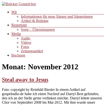
Zum
Inhalt
Menü
Wir
springen
Brücker
Informationen für neue Sänger und Sängerinnen
Gospelchor
Artikel & Beiträge
Repertoire
Song – Übersetzungen
Media
Audio
Videos
Fotos
Zeitungsartikel
Buchung
Monat:
November 2012
Steal away to Jesus
Foto: copyright by Reinhild Biesler In einem Artikel auf
gospelradio.de habe ich einen Nachruf auf Darryl Best gefunden,
den ich an der Stelle gerne verlinken möchte. Darryl leitete unseren
Chor von September 2008 bis Mai 2012. Mit ihm wurde unser