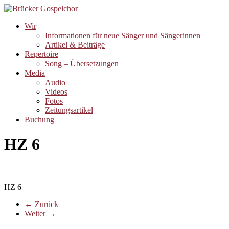
Zum
Inhalt
Menü
Wir
springen
Brücker
Informationen für neue Sänger und Sängerinnen
Gospelchor
Artikel & Beiträge
Repertoire
Song – Übersetzungen
Media
Audio
Videos
Fotos
Zeitungsartikel
Buchung
HZ 6
HZ 6
← Zurück
Weiter →