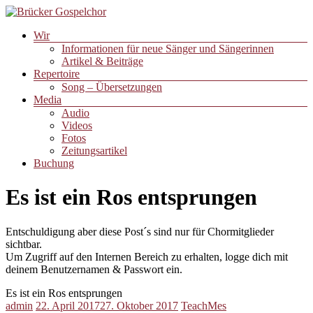
Zum
Inhalt
Menü
Wir
springen
Brücker
Informationen für neue Sänger und Sängerinnen
Gospelchor
Artikel & Beiträge
Repertoire
Song – Übersetzungen
Media
Audio
Videos
Fotos
Zeitungsartikel
Buchung
Es ist ein Ros entsprungen
Entschuldigung aber diese Post´s sind nur für Chormitglieder
sichtbar.
Um Zugriff auf den Internen Bereich zu erhalten, logge dich mit
deinem Benutzernamen & Passwort ein.
Es ist ein Ros entsprungen
admin
22. April 2017
27. Oktober 2017
TeachMes